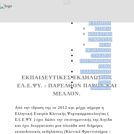
Η ΕΤΑΙΡΕΙΑ
ΙΣΤΟΡΙΑ
ΔΙΟΙΚΗΤΙΚΟ
ΣΥΜΒΟΥΛΙΟ
ΜΕΛΗ
ΕΚΔΗΛΩΣΕΙΣ
ΣΥΝΕΔΡΙΑ
ΕΠΙΣΤΗΜΟΝΙΚΟ
ΥΛΙΚΟ
ΑΝΑΚΟΙΝΩΣΕΙΣ
ΕΚΠΑΙΔΕΥΤΙΚΕΣ ΕΚΔΗΛΩΣΕΙΣ
BLOG
VIDEO
ΕΛ.Ε.ΨΥ. : ΠΑΡΕΛΘΟΝ ΠΑΡΟΝ ΚΑΙ
Επικοινωνια
ΜΕΛΛΟΝ.
Από την ίδρυση της το 2012 και μέχρι σήμερα η
Ελληνική Εταιρία Κλινικής Ψυχοφαρμακολογίας (
ΕΛ.Ε.ΨΥ. ) έχει δώσει την επιστημονικής της Αιγίδα
και έχει διοργανώσει μια πλειάδα από διήμερες
εκπαιδευτικές εκδηλώσεις (Κλινικά Φροντιστήρια –