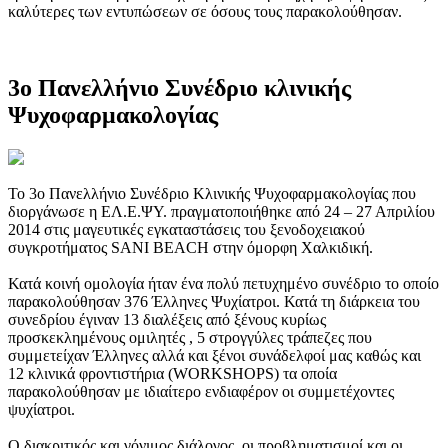
καλύτερες των εντυπώσεων σε όσους τους παρακολούθησαν.
3ο Πανελλήνιο Συνέδριο κλινικής
Ψυχοφαρμακολογίας
Το 3ο Πανελλήνιο Συνέδριο Κλινικής Ψυχοφαρμακολογίας που
διοργάνωσε η ΕΛ.Ε.ΨΥ. πραγματοποιήθηκε από 24 – 27 Απριλίου
2014 στις μαγευτικές εγκαταστάσεις του ξενοδοχειακού
συγκροτήματος SANI BEACH στην όμορφη Χαλκιδική.
Κατά κοινή ομολογία ήταν ένα πολύ πετυχημένο συνέδριο το οποίο
παρακολούθησαν 376 Έλληνες Ψυχίατροι. Κατά τη διάρκεια του
συνεδρίου έγιναν 13 διαλέξεις από ξένους κυρίως
προσκεκλημένους ομιλητές , 5 στρογγύλες τράπεζες που
συμμετείχαν Έλληνες αλλά και ξένοι συνάδελφοί μας καθώς και
12 κλινικά φροντιστήρια (WORKSHOPS) τα οποία
παρακολούθησαν με ιδιαίτερο ενδιαφέρον οι συμμετέχοντες
ψυχίατροι.
Ο διακριτικός και γόνιμος διάλογος, οι προβληματισμοί και οι