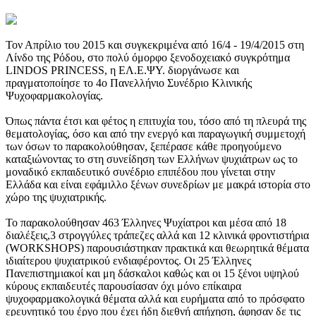
Τον Απρίλιο του 2015 και συγκεκριμένα από 16/4 - 19/4/2015 στη
Λίνδο της Ρόδου, στο πολύ όμορφο ξενοδοχειακό συγκρότημα
LINDOS PRINCESS, η ΕΛ.Ε.ΨΥ. διοργάνωσε και
πραγματοποίησε το 4ο Πανελλήνιο Συνέδριο Κλινικής
Ψυχοφαρμακολογίας.
Όπως πάντα έτσι και φέτος η επιτυχία του, τόσο από τη πλευρά της
θεματολογίας, όσο και από την ενεργό και παραγωγική συμμετοχή
των όσων το παρακολούθησαν, ξεπέρασε κάθε προηγούμενο
καταξιώνοντας το στη συνείδηση των Ελλήνων ψυχιάτρων ως το
μοναδικό εκπαιδευτικό συνέδριο επιπέδου που γίνεται στην
Ελλάδα και είναι εφάμιλλο ξένων συνεδρίων με μακρά ιστορία στο
χώρο της ψυχιατρικής.
Το παρακολούθησαν 463 Έλληνες Ψυχίατροι και μέσα από 18
διαλέξεις,3 στρογγύλες τράπεζες αλλά και 12 κλινικά φροντιστήρια
(WORKSHOPS) παρουσιάστηκαν πρακτικά και θεωρητικά θέματα
ιδιαίτερου ψυχιατρικού ενδιαφέροντος. Οι 25 Έλληνες
Πανεπιστημιακοί και μη δάσκαλοι καθώς και οι 15 ξένοι υψηλού
κύρους εκπαιδευτές παρουσίασαν όχι μόνο επίκαιρα
ψυχοφαρμακολογικά θέματα αλλά και ευρήματα από το πρόσφατο
ερευνητικό του έργο που έχει ήδη διεθνή απήχηση, άφησαν δε τις