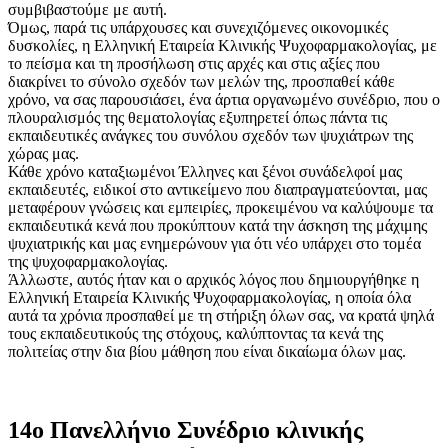
συμβιβαστούμε με αυτή.
Όμως, παρά τις υπάρχουσες και συνεχιζόμενες οικονομικές
δυσκολίες, η Ελληνική Εταιρεία Κλινικής Ψυχοφαρμακολογίας, με
το πείσμα και τη προσήλωση στις αρχές και στις αξίες που
διακρίνει το σύνολο σχεδόν των μελών της, προσπαθεί κάθε
χρόνο, να σας παρουσιάσει, ένα άρτια οργανωμένο συνέδριο, που ο
πλουραλισμός της θεματολογίας εξυπηρετεί όπως πάντα τις
εκπαιδευτικές ανάγκες του συνόλου σχεδόν των ψυχιάτρων της
χώρας μας.
Κάθε χρόνο καταξιωμένοι Έλληνες και ξένοι συνάδελφοί μας
εκπαιδευτές, ειδικοί στο αντικείμενο που διαπραγματεύονται, μας
μεταφέρουν γνώσεις και εμπειρίες, προκειμένου να καλύψουμε τα
εκπαιδευτικά κενά που προκύπτουν κατά την άσκηση της μάχιμης
ψυχιατρικής και μας ενημερώνουν για ότι νέο υπάρχει στο τομέα
της ψυχοφαρμακολογίας.
Άλλωστε, αυτός ήταν και ο αρχικός λόγος που δημιουργήθηκε η
Ελληνική Εταιρεία Κλινικής Ψυχοφαρμακολογίας, η οποία όλα
αυτά τα χρόνια προσπαθεί με τη στήριξη όλων σας, να κρατά ψηλά
τους εκπαιδευτικούς της στόχους, καλύπτοντας τα κενά της
πολιτείας στην δια βίου μάθηση που είναι δικαίωμα όλων μας.
14ο Πανελλήνιο Συνέδριο κλινικής