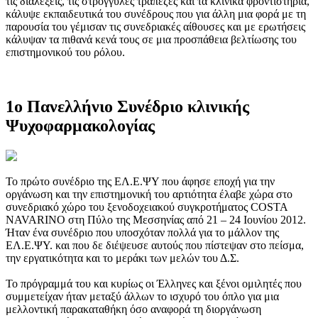
τις διαλέξεις, τις στρογγύλες τράπεζες και τα κλινικά φροντιστήρια,
κάλυψε εκπαιδευτικά του συνέδρους που για άλλη μια φορά με τη
παρουσία του γέμισαν τις συνεδριακές αίθουσες και με ερωτήσεις
κάλυψαν τα πιθανά κενά τους σε μια προσπάθεια βελτίωσης του
επιστημονικού του ρόλου.
1ο Πανελλήνιο Συνέδριο κλινικής
Ψυχοφαρμακολογίας
Το πρώτο συνέδριο της ΕΛ.Ε.ΨΥ που άφησε εποχή για την
οργάνωση και την επιστημονική του αρτιότητα έλαβε χώρα στο
συνεδριακό χώρο του ξενοδοχειακού συγκροτήματος COSTA
NAVARINO στη Πύλο της Μεσσηνίας από 21 – 24 Ιουνίου 2012.
Ήταν ένα συνέδριο που υποσχόταν πολλά για το μάλλον της
ΕΛ.Ε.ΨΥ. και που δε διέψευσε αυτούς που πίστεψαν στο πείσμα,
την εργατικότητα και το μεράκι των μελών του Δ.Σ.
Το πρόγραμμά του και κυρίως οι Έλληνες και ξένοι ομιλητές που
συμμετείχαν ήταν μεταξύ άλλων το ισχυρό του όπλο για μια
μελλοντική παρακαταθήκη όσο αναφορά τη διοργάνωση